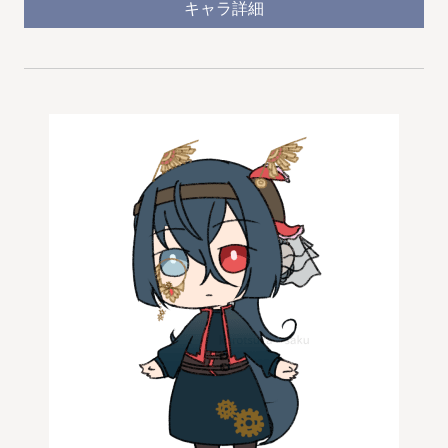
キャラ詳細