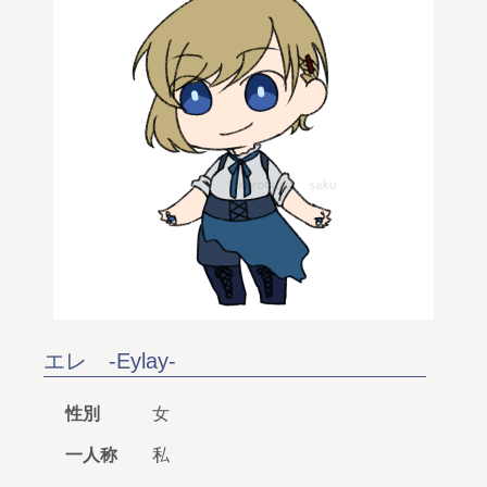
エレ -Eylay-
性別
女
一人称
私