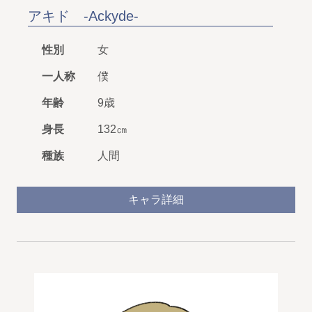
アキド -Ackyde-
性別
女
一人称
僕
年齢
9歳
身長
132㎝
種族
人間
キャラ詳細